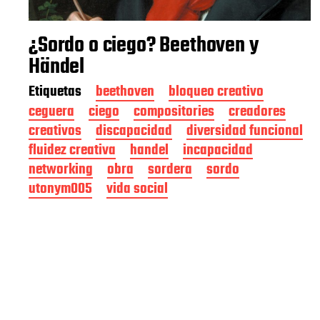
¿Sordo o ciego? Beethoven y
Händel
Etiquetas
beethoven
bloqueo creativo
ceguera
ciego
compositories
creadores
creativos
discapacidad
diversidad funcional
fluidez creativa
handel
incapacidad
networking
obra
sordera
sordo
utonym005
vida social