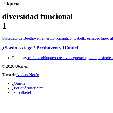
Etiqueta
diversidad funcional
1
¿Sordo o ciego? Beethoven y Händel
Etiquetas
beethoven
bloqueo creativo
ceguera
ciego
compositories
© 2026 Utonym
Tema de
Anders Norén
¿Quién?
¿Por qué suscribirte?
¡Suscríbete!