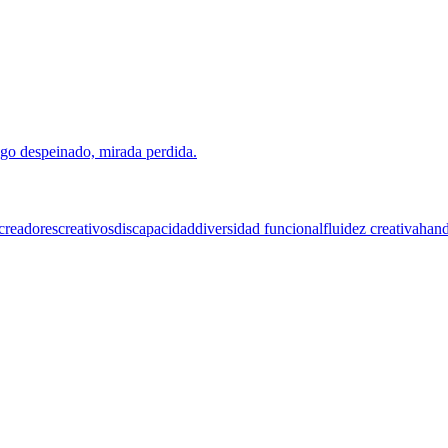
creadores
creativos
discapacidad
diversidad funcional
fluidez creativa
hand