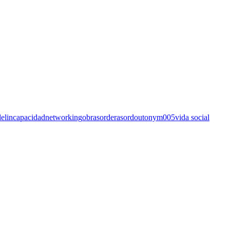
el
incapacidad
networking
obra
sordera
sordo
utonym005
vida social