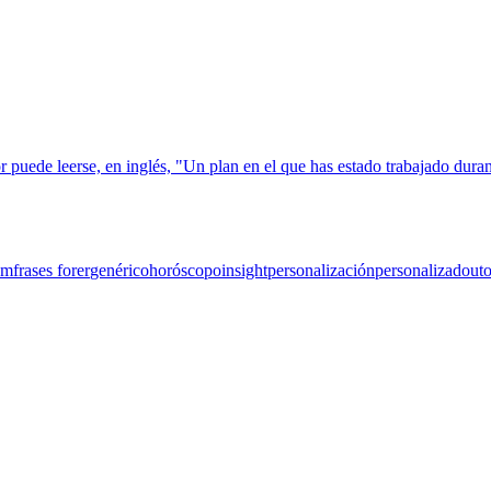
um
frases forer
genérico
horóscopo
insight
personalización
personalizado
ut