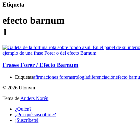
Etiqueta
efecto barnum
1
Frases Forer / Efecto Barnum
Etiquetas
afirmaciones forer
astrología
diferenciación
efecto barn
© 2026 Utonym
Tema de
Anders Norén
¿Quién?
¿Por qué suscribirte?
¡Suscríbete!