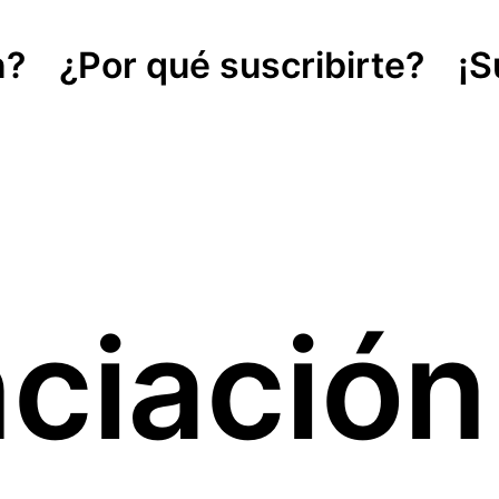
n?
¿Por qué suscribirte?
¡S
nciació