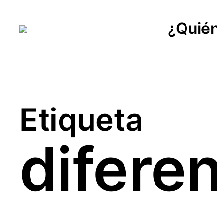
¿Quié
Etiqueta
difere