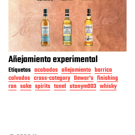
Añejamiento experimental
Etiquetas
acabados
añejamiento
barrica
calvados
cross-category
Dewar's
finishing
ron
sake
spirits
tonel
utonym003
whisky