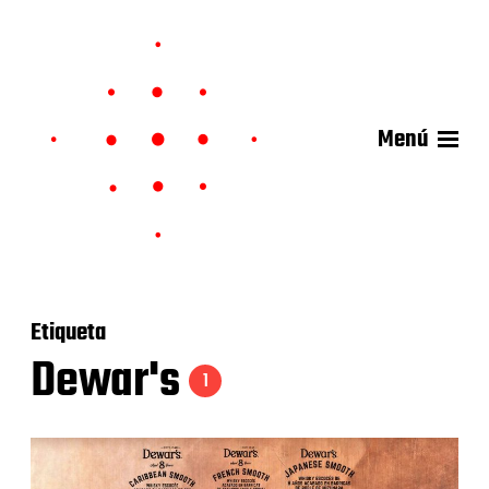
Menú
Etiqueta
Dewar's
1