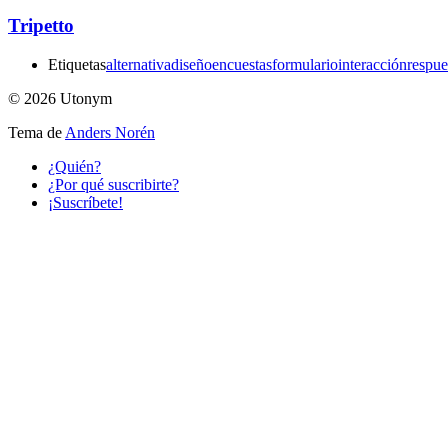
Tripetto
Etiquetas
alternativa
diseño
encuestas
formulario
interacción
respue
© 2026 Utonym
Tema de
Anders Norén
¿Quién?
¿Por qué suscribirte?
¡Suscríbete!