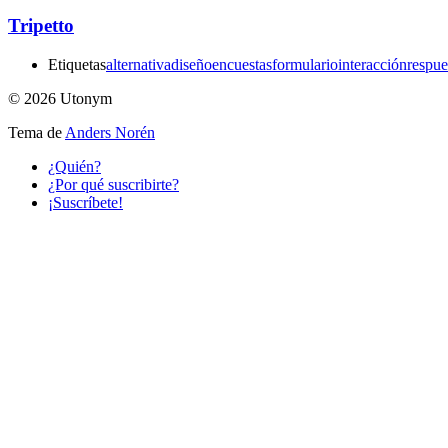
Tripetto
Etiquetas
alternativa
diseño
encuestas
formulario
interacción
respue
© 2026 Utonym
Tema de
Anders Norén
¿Quién?
¿Por qué suscribirte?
¡Suscríbete!