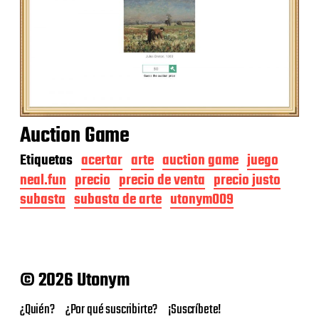
Auction Game
Etiquetas
acertar
arte
auction game
juego
neal.fun
precio
precio de venta
precio justo
subasta
subasta de arte
utonym009
© 2026 Utonym
¿Quién?
¿Por qué suscribirte?
¡Suscríbete!