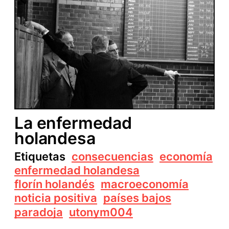
La enfermedad
holandesa
Etiquetas
consecuencias
economía
enfermedad holandesa
florín holandés
macroeconomía
noticia positiva
países bajos
paradoja
utonym004