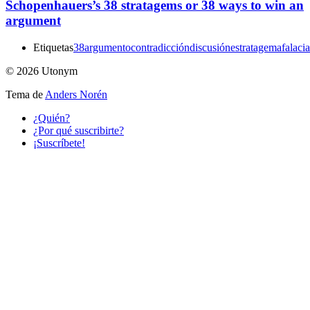
Schopenhauers’s 38 stratagems or 38 ways to win an
argument
Etiquetas
38
argumento
contradicción
discusión
estratagema
falacia
© 2026 Utonym
Tema de
Anders Norén
¿Quién?
¿Por qué suscribirte?
¡Suscríbete!