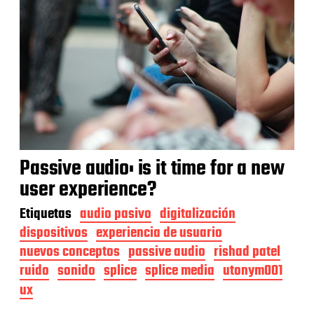
Passive audio: is it time for a new
user experience?
Etiquetas
audio pasivo
digitalización
dispositivos
experiencia de usuario
nuevos conceptos
passive audio
rishad patel
ruido
sonido
splice
splice media
utonym001
ux