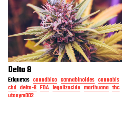
Delta 8
Etiquetas
cannábico
cannabinoides
cannabis
cbd
delta-8
FDA
legalización
marihuana
thc
utonym002