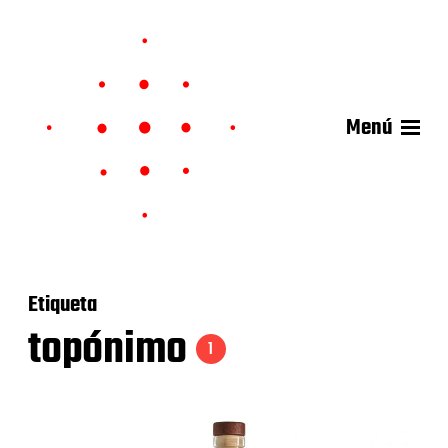
Menú
Etiqueta
topónimo
1