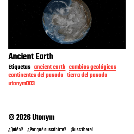
Ancient Earth
Etiquetas
ancient earth
cambios geológicos
continentes del pasado
tierra del pasado
utonym003
© 2026 Utonym
¿Quién?
¿Por qué suscribirte?
¡Suscríbete!