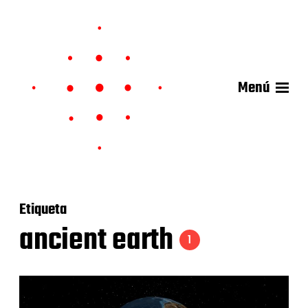
Menú
Etiqueta
ancient earth
1