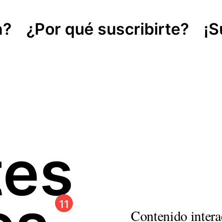
n?
¿Por qué suscribirte?
¡S
tes
11
Contenido intera